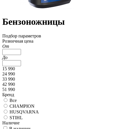
Бензоножницы
Подбор параметров
Розничная цена
От
До
15 990
24 990
33 990
42 990
51 990
Бренд
Все
CHAMPION
HUSQVARNA
STIHL
Наличие
В наличии