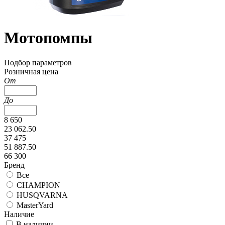
Мотопомпы
Подбор параметров
Розничная цена
От
До
8 650
23 062.50
37 475
51 887.50
66 300
Бренд
Все
CHAMPION
HUSQVARNA
MasterYard
Наличие
В наличии