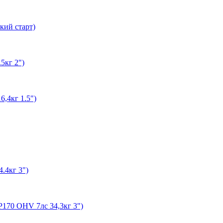
кий старт)
5кг 2")
,4кг 1.5")
.4кг 3")
170 OHV 7лс 34,3кг 3")