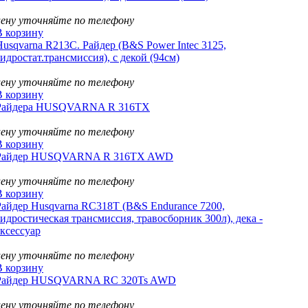
цену уточняйте по телефону
В корзину
Husqvarna R213C. Райдер (B&S Power Intec 3125,
гидростат.трансмиссия), с декой (94см)
цену уточняйте по телефону
В корзину
Райдера HUSQVARNA R 316TX
цену уточняйте по телефону
В корзину
Райдер HUSQVARNA R 316TX AWD
цену уточняйте по телефону
В корзину
Райдер Husqvarna RC318T (B&S Endurance 7200,
гидростическая трансмиссия, травосборник 300л), дека -
аксессуар
цену уточняйте по телефону
В корзину
Райдер HUSQVARNA RC 320Ts AWD
цену уточняйте по телефону