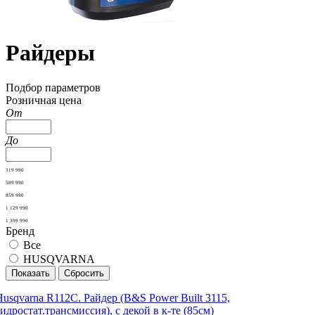
Райдеры
Подбор параметров
Розничная цена
От
До
319 990
589 990
859 990
1 129 990
1 399 990
Бренд
Все
HUSQVARNA
Husqvarna R112C. Райдер (B&S Power Built 3115,
идростат.трансмиссия), с декой в к-те (85см)