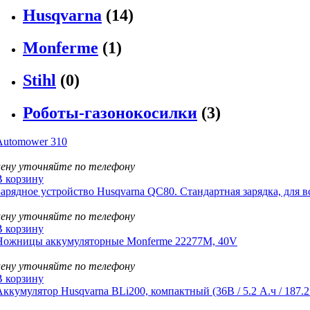
Husqvarna
(14)
Monferme
(1)
Stihl
(0)
Роботы-газонокосилки
(3)
Automower 310
цену уточняйте по телефону
В корзину
Зарядное устройство Husqvarna QC80. Стандартная зарядка, для 
цену уточняйте по телефону
В корзину
Ножницы аккумуляторные Monferme 22277M, 40V
цену уточняйте по телефону
В корзину
Аккумулятор Husqvarna BLi200, компактный (36В / 5.2 А.ч / 187.2 