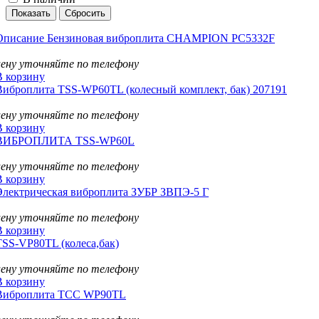
Описание Бензиновая виброплита CHAMPION PC5332F
цену уточняйте по телефону
В корзину
Виброплита TSS-WP60TL (колесный комплект, бак) 207191
цену уточняйте по телефону
В корзину
ВИБРОПЛИТА TSS-WP60L
цену уточняйте по телефону
В корзину
Электрическая виброплита ЗУБР ЗВПЭ-5 Г
цену уточняйте по телефону
В корзину
TSS-VP80TL (колеса,бак)
цену уточняйте по телефону
В корзину
Виброплита ТСС WP90TL