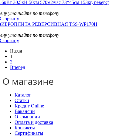
6.6кВт 30.5кН 50см 570м2/час 73*45см 153кг, реверс)
цену уточняйте по телефону
В корзину
ВИБРОПЛИТА РЕВЕРСИВНАЯ TSS-WP170H
цену уточняйте по телефону
В корзину
Назад
1
2
Вперед
О магазине
Каталог
Статьи
Кредит Online
Вакансии
О компании
Оплата и доставка
Контакты
Сертификаты