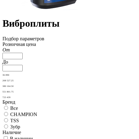
Виброплиты
Подбор параметров
Розничная цена
От
До
36 890
208 527.25
380 164.50
551 801.75
723 439
Бренд
Все
CHAMPION
TSS
Зубр
Наличие
В наличии