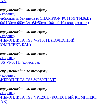
БАК)
цену уточняйте по телефону
В корзину
Виброплита бензиновая CHAMPION PC1150FT(4,8кВт
20кН 30см 660м2/ч. 64*50см 104кг б.10л кол рез.накл)
цену уточняйте по телефону
В корзину
ВИБРОПЛИТА TSS-WP100TL (КОЛЕСНЫЙ
КОМПЛЕКТ, БАК)
цену уточняйте по телефону
В корзину
TSS-VP80TH (колеса,бак)
цену уточняйте по телефону
В корзину
ВИБРОПЛИТА TSS-WP60TH VI7
цену уточняйте по телефону
В корзину
ВИБРОПЛИТА TSS-VP120TL (КОЛЕСНЫЙ КОМПЛЕКТ,
БАК)