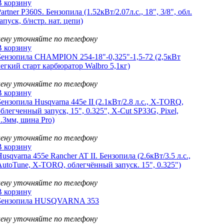
В корзину
artner P360S. Бензопила (1.52кВт/2.07л.с., 18", 3/8", обл.
апуск, б/нстр. нат. цепи)
цену уточняйте по телефону
В корзину
Бензопила CHAMPION 254-18"-0,325"-1,5-72 (2,5кВт
легкий старт карбюратор Walbro 5,1кг)
цену уточняйте по телефону
В корзину
Бензопила Husqvarna 445e II (2.1кВт/2.8 л.с., X-TORQ,
блегченный запуск, 15", 0.325", X-Cut SP33G, Pixel,
1.3мм, шина Pro)
цену уточняйте по телефону
В корзину
usqvarna 455e Rancher AT II. Бензопила (2.6кВт/3.5 л.с.,
AutoTune, X-TORQ, облегчённый запуск. 15", 0.325")
цену уточняйте по телефону
В корзину
Бензопила HUSQVARNA 353
цену уточняйте по телефону