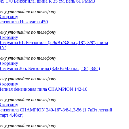
MS 170 Бензопила, шина R 35 см, цепь 61 PMM3
цену уточняйте по телефону
В корзину
Бензопила Husqvarna 450
цену уточняйте по телефону
В корзину
usqvarna 61. Бензопила (2.9кВт/3.8 л.с.,18", 3/8", шина
HN)
цену уточняйте по телефону
В корзину
usqvarna 365. Бензопила (3.4кВт/4.6 л.с., 18", 3/8")
цену уточняйте по телефону
В корзину
Цепная бензиновая пила CHAMPION 142-16
цену уточняйте по телефону
В корзину
Бензопила CHAMPION 240-16"-3/8-1,3-56 (1,7кВт легкий
тарт 4,46кг)
цену уточняйте по телефону