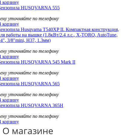
В корзину
Бензопила HUSQVARNA 555
цену уточняйте по телефону
В корзину
Бензопила Husqvarna T540XP II. Компактная конструкция,
для работы на вышке (1.8кВт/2.4 л.с., X-TORQ, AutoTune,
4", 3/8"mini, H37, 1.3мм)
цену уточняйте по телефону
В корзину
Бензопила HUSQVARNA 545 Mark II
цену уточняйте по телефону
В корзину
Бензопила HUSQVARNA 565
цену уточняйте по телефону
В корзину
Бензопила HUSQVARNA 365H
цену уточняйте по телефону
В корзину
О магазине