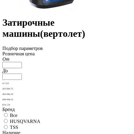
Затирочные
машины(вертолет)
Подбор параметров
Розничная цена
От
До
61 523
263 684.75
465 846.50
668 008.25
870 170
Бренд
Все
HUSQVARNA
TSS
Наличие