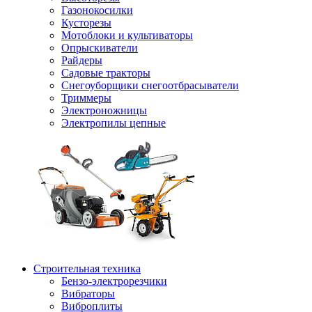
Газонокосилки
Кусторезы
Мотоблоки и культиваторы
Опрыскиватели
Райдеры
Садовые тракторы
Снегоуборщики снегоотбрасыватели
Триммеры
Электроножницы
Электропилы цепные
Строительная техника
Бензо-электрорезчики
Вибраторы
Виброплиты