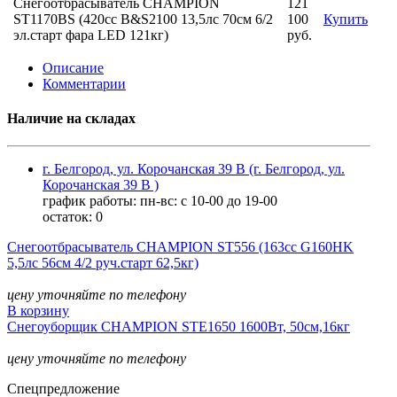
Снегоотбрасыватель CHAMPION
121
ST1170BS (420сс B&S2100 13,5лс 70см 6/2
100
Купить
эл.старт фара LED 121кг)
руб.
Описание
Комментарии
Наличие на складах
г. Белгород, ул. Корочанская 39 В (г. Белгород, ул.
Корочанская 39 В )
график работы: пн-вс: с 10-00 до 19-00
остаток:
0
Снегоотбрасыватель CHAMPION ST556 (163сс G160HK
5,5лс 56см 4/2 руч.старт 62,5кг)
цену уточняйте по телефону
В корзину
Снегоуборщик CHAMPION STЕ1650 1600Вт, 50см,16кг
цену уточняйте по телефону
Спецпредложение