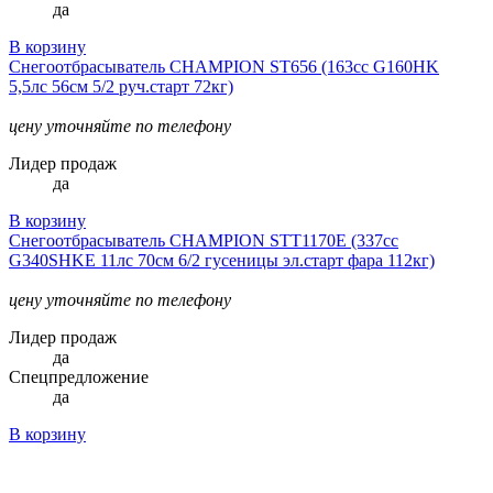
да
В корзину
Снегоотбрасыватель CHAMPION ST656 (163сс G160HK
5,5лс 56см 5/2 руч.старт 72кг)
цену уточняйте по телефону
Лидер продаж
да
В корзину
Снегоотбрасыватель CHAMPION STT1170E (337сс
G340SHKE 11лс 70см 6/2 гусеницы эл.старт фара 112кг)
цену уточняйте по телефону
Лидер продаж
да
Спецпредложение
да
В корзину